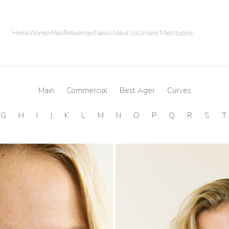
Home
Women
Men
Referenzen
News
About Us
Unsere Mietstudios
Main
Commercial
Best Ager
Curves
G
H
I
J
K
L
M
N
O
P
Q
R
S
T