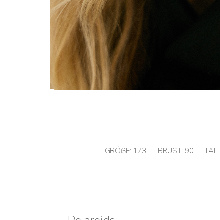
GRÖßE:
173
BRUST:
90
TAIL