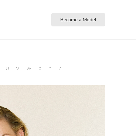
Become a Model
U
V
W
X
Y
Z