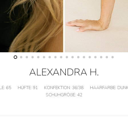
ALEXANDRA H.
LE:
65
HÜFTE:
91
KONFEKTION:
36/38
HAARFARBE:
DUN
SCHUHGRÖßE:
42