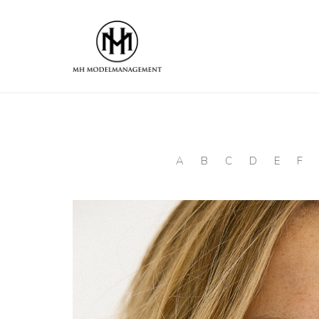
A
B
C
D
E
F