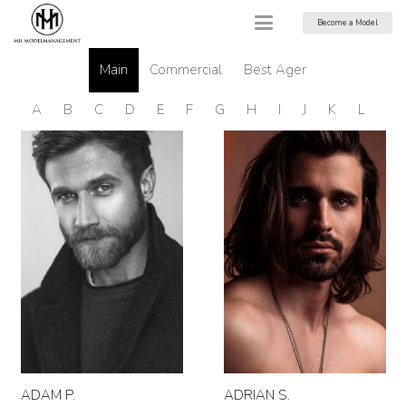
Become a Model
Main
Commercial
Best Ager
A
B
C
D
E
F
G
H
I
J
K
L
M
ADAM P.
ADRIAN S.