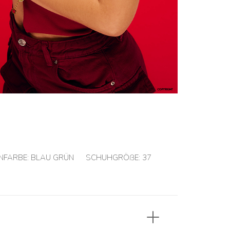
NFARBE:
BLAU GRÜN
SCHUHGRÖßE:
37