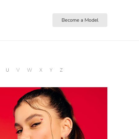
Become a Model
U
V
W
X
Y
Z