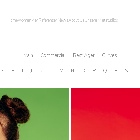
Home
Women
Men
Referenzen
News
About Us
Unsere Mietstudios
Main
Commercial
Best Ager
Curves
G
H
I
J
K
L
M
N
O
P
Q
R
S
T