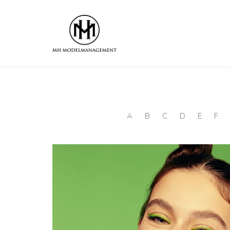
A
B
C
D
E
F