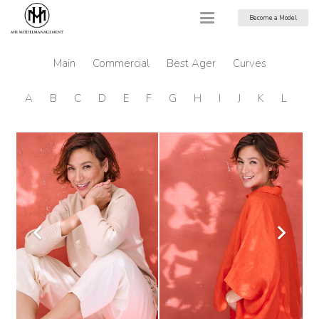
Become a Model
Main
Commercial
Best Ager
Curves
A
B
C
D
E
F
G
H
I
J
K
L
M