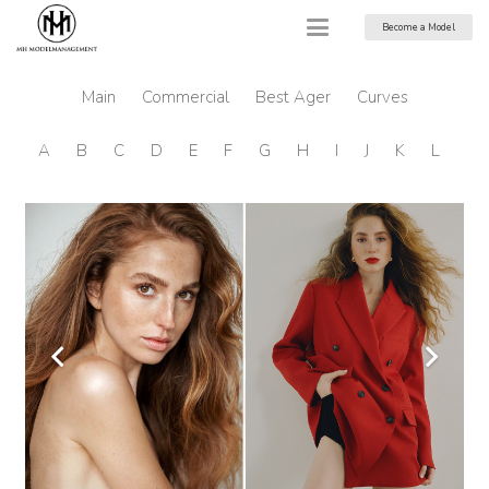
Become a Model
Main
Commercial
Best Ager
Curves
A
B
C
D
E
F
G
H
I
J
K
L
M