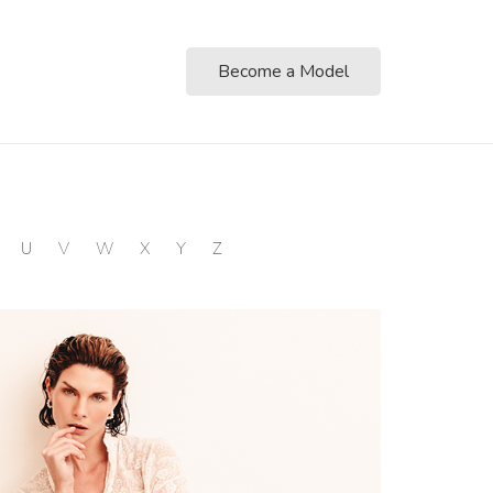
Become a Model
U
V
W
X
Y
Z