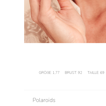
GRÖßE:
1,77
BRUST:
92
TAILLE:
69
Polaroids