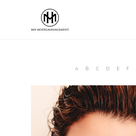
A
B
C
D
E
F