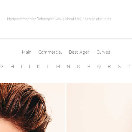
Home
Women
Men
Referenzen
News
About Us
Unsere Mietstudios
Main
Commercial
Best Ager
Curves
G
H
I
J
K
L
M
N
O
P
Q
R
S
T