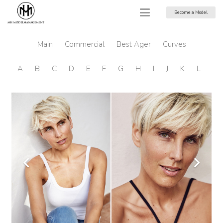
Become a Model
Main
Commercial
Best Ager
Curves
A
B
C
D
E
F
G
H
I
J
K
L
M