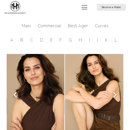
Become a Model
Main
Commercial
Best Ager
Curves
A
B
C
D
E
F
G
H
I
J
K
L
M