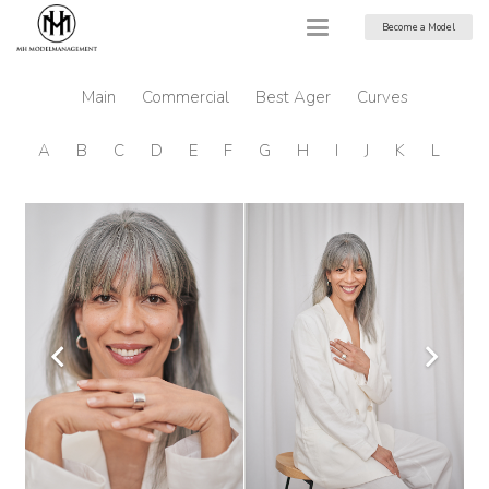
Become a Model
Main
Commercial
Best Ager
Curves
A
B
C
D
E
F
G
H
I
J
K
L
M