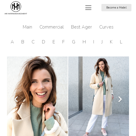
Become a Model
Main
Commercial
Best Ager
Curves
A
B
C
D
E
F
G
H
I
J
K
L
M