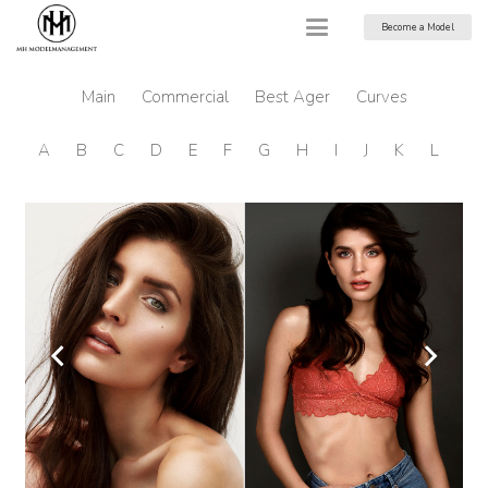
Become a Model
Main
Commercial
Best Ager
Curves
A
B
C
D
E
F
G
H
I
J
K
L
M