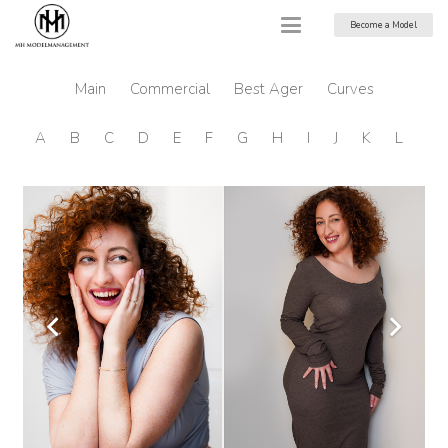
Become a Model
Main
Commercial
Best Ager
Curves
A
B
C
D
E
F
G
H
I
J
K
L
M