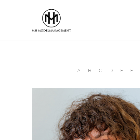
A
B
C
D
E
F