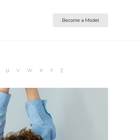
Become a Model
U
V
W
X
Y
Z