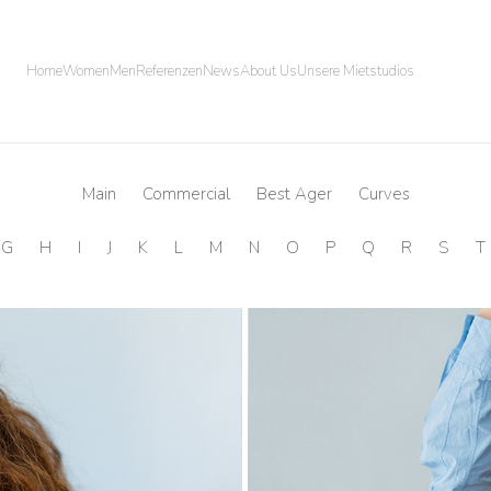
Home
Women
Men
Referenzen
News
About Us
Unsere Mietstudios
Main
Commercial
Best Ager
Curves
G
H
I
J
K
L
M
N
O
P
Q
R
S
T