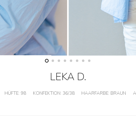
LEKA D.
HÜFTE:
98
KONFEKTION:
36/38
HAARFARBE:
BRAUN
A