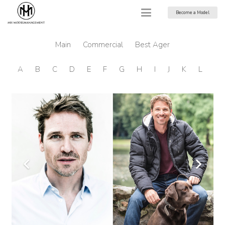
Become a Model
Main
Commercial
Best Ager
A
B
C
D
E
F
G
H
I
J
K
L
M