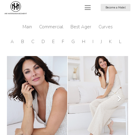
Become a Model
Main
Commercial
Best Ager
Curves
A
B
C
D
E
F
G
H
I
J
K
L
M