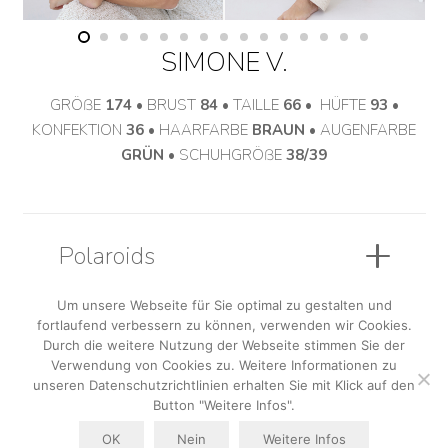
SIMONE V.
GRÖßE
174
• BRUST
84
• TAILLE
66
• HÜFTE
93
•
KONFEKTION
36
• HAARFARBE
BRAUN
• AUGENFARBE
GRÜN
• SCHUHGRÖßE
38/39
Polaroids
Um unsere Webseite für Sie optimal zu gestalten und
fortlaufend verbessern zu können, verwenden wir Cookies.
Sedcard
Durch die weitere Nutzung der Webseite stimmen Sie der
Verwendung von Cookies zu. Weitere Informationen zu
unseren Datenschutzrichtlinien erhalten Sie mit Klick auf den
Button "Weitere Infos".
OK
Nein
Weitere Infos
AGB
|
Datenschutzerklärung
|
Impressum