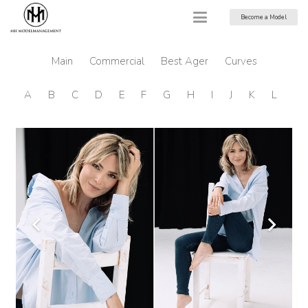
Become a Model
Main
Commercial
Best Ager
Curves
A
B
C
D
E
F
G
H
I
J
K
L
M