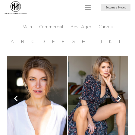
Become a Model
Main
Commercial
Best Ager
Curves
A
B
C
D
E
F
G
H
I
J
K
L
M