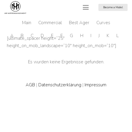
Become a Model
Main
Commercial
Best Ager
Curves
A
B
C
D
E
F
G
H
I
J
K
L
M
[ultimate_spacer height=“25″
height_on_mob_landscape=“10″ height_on_mob=“10″]
Es wurden keine Ergebnisse gefunden.
AGB
|
Datenschutzerklärung
|
Impressum