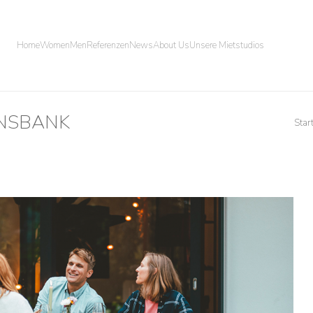
Home
Women
Men
Referenzen
News
About Us
Unsere Mietstudios
INSBANK
Star