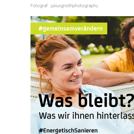
Fotograf : juliusgnothphotography