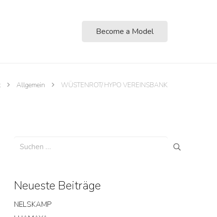
Become a Model
t
Allgemein
WÜSTENROT/ HYPO VEREINSBANK
Suchen
nach:
Neueste Beiträge
NELSKAMP