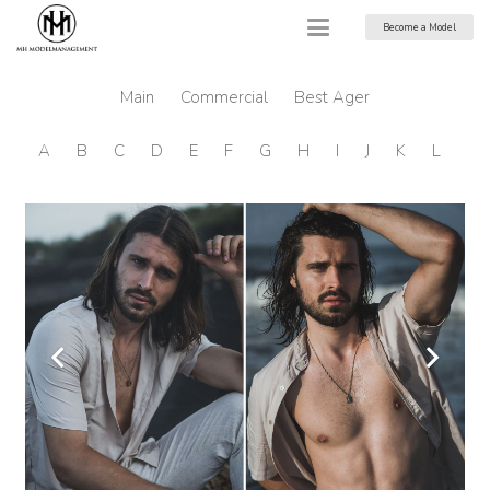
Become a Model
Main
Commercial
Best Ager
A
B
C
D
E
F
G
H
I
J
K
L
M