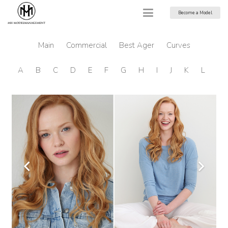
Become a Model
Main
Commercial
Best Ager
Curves
A
B
C
D
E
F
G
H
I
J
K
L
M