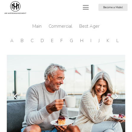
Become a Model
Main
Commercial
Best Ager
A
B
C
D
E
F
G
H
I
J
K
L
M