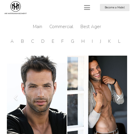
Become a Model
Main
Commercial
Best Ager
A
B
C
D
E
F
G
H
I
J
K
L
M