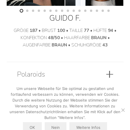
GUIDO F.
GRÖßE
187
• BRUST
100
• TAILLE
77
• HÜFTE
94
•
KONFEKTION
48/50
• HAARFARBE
BRAUN
•
AUGENFARBE
BRAUN
• SCHUHGRÖßE
43
Polaroids
Um unsere Webseite für Sie optimal zu gestalten und
fortlaufend verbessern zu können, verwenden wir Cookies.
Sedcard
Durch die weitere Nutzung der Webseite stimmen Sie der
Verwendung von Cookies zu. Weitere Informationen zu
unseren Datenschutzrichtlinien erhalten Sie mit Klick auf den
Button "Weitere Infos".
OK
Nein
Weitere Infos
AGB
|
Datenschutzerklärung
|
Impressum