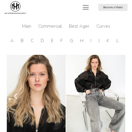
Become a Model
Main
Commercial
Best Ager
Curves
A
B
C
D
E
F
G
H
I
J
K
L
M