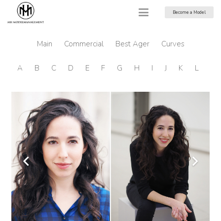
Become a Model
Main
Commercial
Best Ager
Curves
A
B
C
D
E
F
G
H
I
J
K
L
M