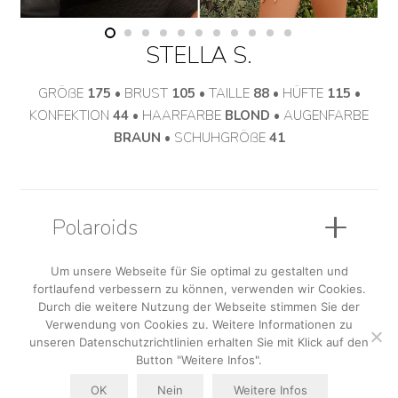
STELLA S.
GRÖßE
175
• BRUST
105
• TAILLE
88
• HÜFTE
115
•
KONFEKTION
44
• HAARFARBE
BLOND
• AUGENFARBE
BRAUN
• SCHUHGRÖßE
41
Polaroids
Um unsere Webseite für Sie optimal zu gestalten und
fortlaufend verbessern zu können, verwenden wir Cookies.
Sedcard
Durch die weitere Nutzung der Webseite stimmen Sie der
Verwendung von Cookies zu. Weitere Informationen zu
unseren Datenschutzrichtlinien erhalten Sie mit Klick auf den
Button "Weitere Infos".
OK
Nein
Weitere Infos
AGB
|
Datenschutzerklärung
|
Impressum