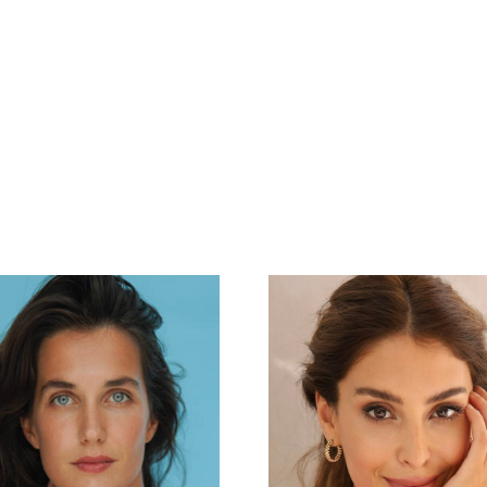
en
Referenzen
News
About Us
Unsere Mietstudios