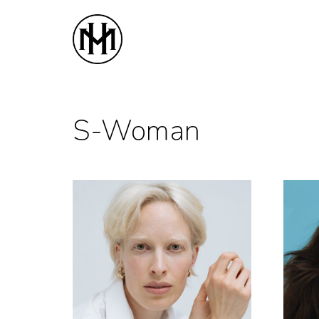
Home
Women
M
S-Woman