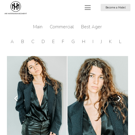
Become a Model
Main
Commercial
Best Ager
A
B
C
D
E
F
G
H
I
J
K
L
M