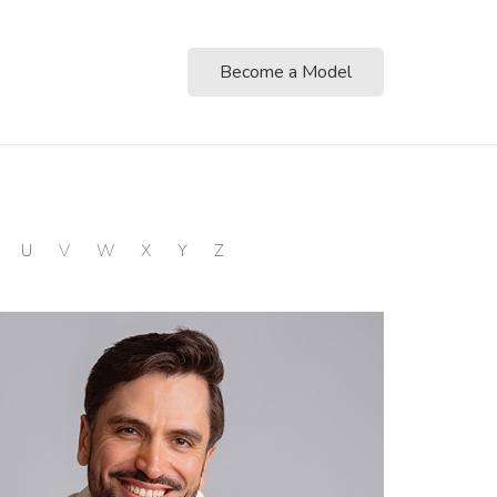
Become a Model
U
V
W
X
Y
Z