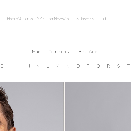
Home
Women
Men
Referenzen
News
About Us
Unsere Mietstudios
Main
Commercial
Best Ager
G
H
I
J
K
L
M
N
O
P
Q
R
S
T