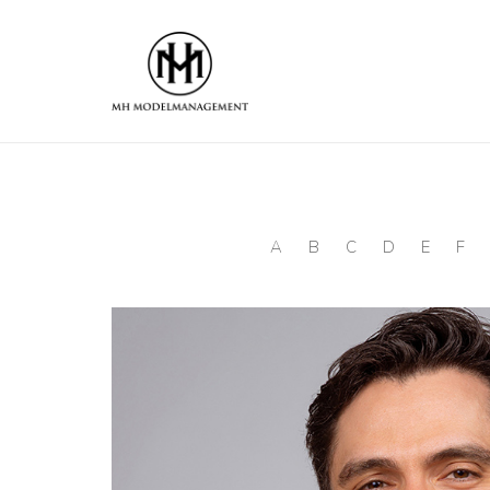
A
B
C
D
E
F